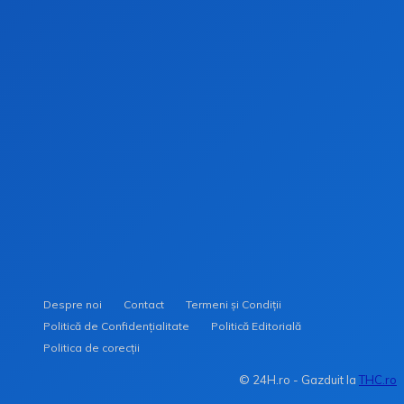
Stay on op - Ge the daily news in you
inbox
Despre noi
Contact
Termeni și Condiții
Politică de Confidențialitate
Politică Editorială
Politica de corecții
© 24H.ro - Gazduit la
THC.ro