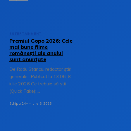
ENTERTAINMENT
Premiul Gopo 2026: Cele
mai bune filme
românești ale anului
sunt anunțate
De Radu Stancu, redactor știri
generale · Publicat la 13:06, 8
iulie 2026 Ce trebuie să știi
(Quick Take): ...
Echipa 24H
-
iulie 8, 2026