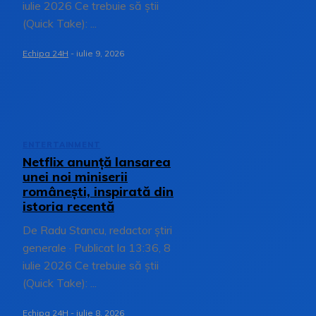
iulie 2026 Ce trebuie să știi
(Quick Take): ...
Echipa 24H
-
iulie 9, 2026
ENTERTAINMENT
Netflix anunță lansarea
unei noi miniserii
românești, inspirată din
istoria recentă
De Radu Stancu, redactor știri
generale · Publicat la 13:36, 8
iulie 2026 Ce trebuie să știi
(Quick Take): ...
Echipa 24H
-
iulie 8, 2026