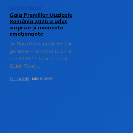
ENTERTAINMENT
Gala Premiilor Muzicale
România 2026 a adus
surprize și momente
emoționante
De Radu Stancu, redactor știri
generale · Publicat la 13:27, 6
iulie 2026 Ce trebuie să știi
(Quick Take): ...
Echipa 24H
-
iulie 6, 2026
1
2
3
...
25
Pagina 1 din 25