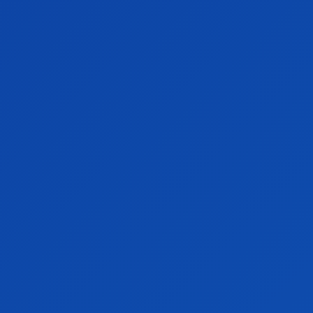
Entertainment
ARTICOLE IMPORTANTE
DIVERSE
HOROSCOP
LIFESTYLE
MONDEN
MONDEN ROMANIA
RETETE CULINARE
SANATATE
SPORT
SPORT ROMANIA
STIRI
STIRI INTERNE
TECH ROMANIA