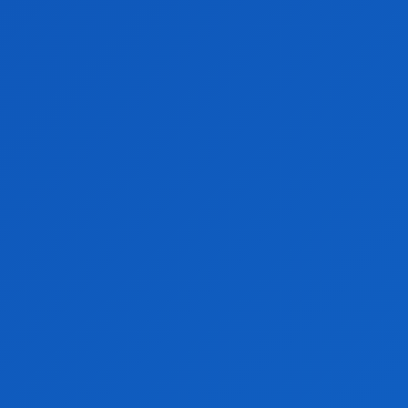
Articole recente
Cercetările românești în domeniul oncologiei fac
progrese promițătoare
SANATATE
IULIE 13, 2026
Rețetă: Pui cu smântână și ciuperci
RETETE CULINARE
IULIE 13, 2026
Horoscop zilnic 13 iulie 2026: Previziuni complete
pentru toate zodiile
HOROSCOP
IULIE 13, 2026
Lansare de album pentru Delia: Colaborări
surpriză și sunete noi