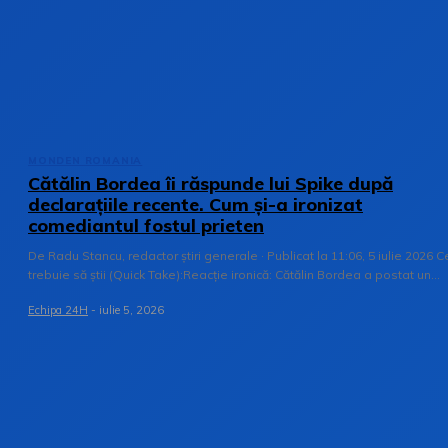
MONDEN ROMANIA
Cătălin Bordea îi răspunde lui Spike după
declarațiile recente. Cum și-a ironizat
comediantul fostul prieten
De Radu Stancu, redactor știri generale · Publicat la 11:06, 5 iulie 2026 C
trebuie să știi (Quick Take):Reacție ironică: Cătălin Bordea a postat un...
Echipa 24H
-
iulie 5, 2026