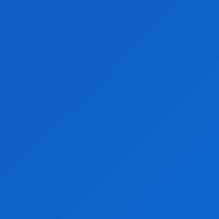
1
2
3
...
27
Pagina 1 din 27
Articole recente
Cercetările românești în domeniul oncologiei fac
progrese promițătoare
SANATATE
IULIE 13, 2026
Rețetă: Pui cu smântână și ciuperci
RETETE CULINARE
IULIE 13, 2026
Horoscop zilnic 13 iulie 2026: Previziuni complete
pentru toate zodiile
HOROSCOP
IULIE 13, 2026
Lansare de album pentru Delia: Colaborări surpriză și
sunete noi