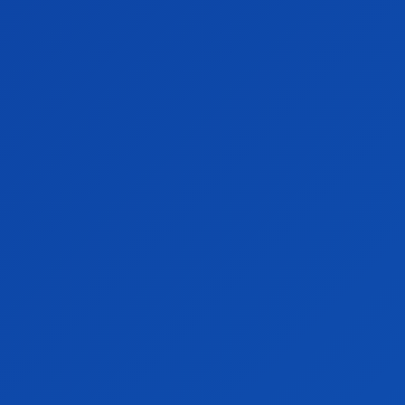
ARTICOLE IMPORTANTE
DIVERSE
ENTERTAINMENT
HOROSCOP
LIFESTYLE
MONDEN
RETETE CULINARE
SANATATE
SPORT
SPORT ROMANIA
STIRI
STIRI INTERNE
TECH ROMANIA