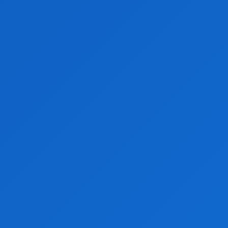
ENTERTAINMENT
IULIE 13, 2026
Mindfulness-ul în 2026: O practică esențială în era
digitală
LIFESTYLE
IULIE 13, 2026
ROMÂNIA
Câțiva Nori
°
32.1
°
C
32.1
°
32.1
32 %
2.9kmh
16 %
VIN
S
D
LUN
MAR
32
°
31
°
31
°
35
°
35
°