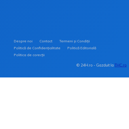
Despre noi
Contact
Termeni și Condiții
Politică de Confidențialitate
Politică Editorială
Politica de corecții
© 24H.ro - Gazduit la
THC.ro