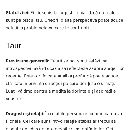
Sfatul zilei:
Fii deschis la sugestii, chiar dacă nu toate
sunt pe placul tău. Uneori, o altă perspectivă poate aduce
soluții la problemele cu care te confrunți.
Taur
Previziune generală:
Taurii se pot simți astăzi mai
introspectivi, având ocazia să reflecteze asupra alegerilor
recente. Este o zi în care analiza profundă poate aduce
claritate în privința direcției pe care doriți să o urmați.
Luați-vă timp pentru a medita la dorințele și aspirațiile
voastre.
Dragoste și relații:
În relațiile personale, comunicarea va
fi cheia. Cei care sunt într-o relație stabilă ar trebui să
discute deschis despre nevoile și așteptările lor. Cei