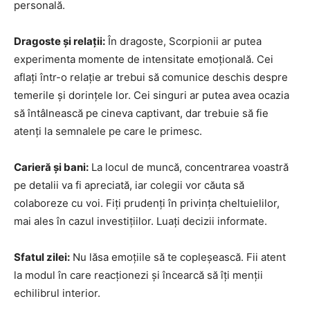
personală.
Dragoste și relații:
În dragoste, Scorpionii ar putea
experimenta momente de intensitate emoțională. Cei
aflați într-o relație ar trebui să comunice deschis despre
temerile și dorințele lor. Cei singuri ar putea avea ocazia
să întâlnească pe cineva captivant, dar trebuie să fie
atenți la semnalele pe care le primesc.
Carieră și bani:
La locul de muncă, concentrarea voastră
pe detalii va fi apreciată, iar colegii vor căuta să
colaboreze cu voi. Fiți prudenți în privința cheltuielilor,
mai ales în cazul investițiilor. Luați decizii informate.
Sfatul zilei:
Nu lăsa emoțiile să te copleșească. Fii atent
la modul în care reacționezi și încearcă să îți menții
echilibrul interior.