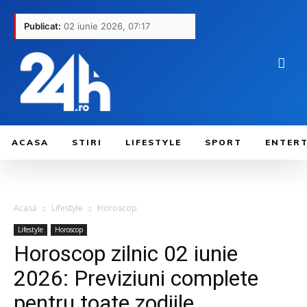
Publicat:
02 iunie 2026, 07:17
ACASA
STIRI
LIFESTYLE
SPORT
ENTER
Acasă
Lifestyle
Horoscop
Lifestyle
Horoscop
Horoscop zilnic 02 iunie
2026: Previziuni complete
pentru toate zodiile