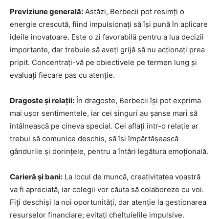
Previziune generală:
Astăzi, Berbecii pot resimți o
energie crescută, fiind impulsionați să își pună în aplicare
ideile inovatoare. Este o zi favorabilă pentru a lua decizii
importante, dar trebuie să aveți grijă să nu acționați prea
pripit. Concentrați-vă pe obiectivele pe termen lung și
evaluați fiecare pas cu atenție.
Dragoste și relații:
În dragoste, Berbecii își pot exprima
mai ușor sentimentele, iar cei singuri au șanse mari să
întâlnească pe cineva special. Cei aflați într-o relație ar
trebui să comunice deschis, să își împărtășească
gândurile și dorințele, pentru a întări legătura emoțională.
Carieră și bani:
La locul de muncă, creativitatea voastră
va fi apreciată, iar colegii vor căuta să colaboreze cu voi.
Fiți deschiși la noi oportunități, dar atenție la gestionarea
resurselor financiare; evitați cheltuielile impulsive.