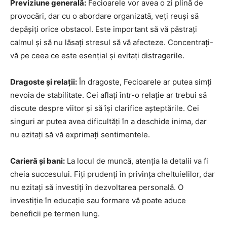
Previziune generală:
Fecioarele vor avea o zi plină de
provocări, dar cu o abordare organizată, veți reuși să
depășiți orice obstacol. Este important să vă păstrați
calmul și să nu lăsați stresul să vă afecteze. Concentrați-
vă pe ceea ce este esențial și evitați distragerile.
Dragoste și relații:
În dragoste, Fecioarele ar putea simți
nevoia de stabilitate. Cei aflați într-o relație ar trebui să
discute despre viitor și să își clarifice așteptările. Cei
singuri ar putea avea dificultăți în a deschide inima, dar
nu ezitați să vă exprimați sentimentele.
Carieră și bani:
La locul de muncă, atenția la detalii va fi
cheia succesului. Fiți prudenți în privința cheltuielilor, dar
nu ezitați să investiți în dezvoltarea personală. O
investiție în educație sau formare vă poate aduce
beneficii pe termen lung.