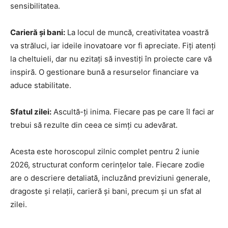
sensibilitatea.
Carieră și bani:
La locul de muncă, creativitatea voastră
va străluci, iar ideile inovatoare vor fi apreciate. Fiți atenți
la cheltuieli, dar nu ezitați să investiți în proiecte care vă
inspiră. O gestionare bună a resurselor financiare va
aduce stabilitate.
Sfatul zilei:
Ascultă-ți inima. Fiecare pas pe care îl faci ar
trebui să rezulte din ceea ce simți cu adevărat.
Acesta este horoscopul zilnic complet pentru 2 iunie
2026, structurat conform cerințelor tale. Fiecare zodie
are o descriere detaliată, incluzând previziuni generale,
dragoste și relații, carieră și bani, precum și un sfat al
zilei.