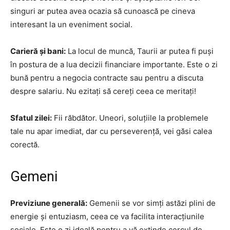
singuri ar putea avea ocazia să cunoască pe cineva
interesant la un eveniment social.
Carieră și bani:
La locul de muncă, Taurii ar putea fi puși
în postura de a lua decizii financiare importante. Este o zi
bună pentru a negocia contracte sau pentru a discuta
despre salariu. Nu ezitați să cereți ceea ce meritați!
Sfatul zilei:
Fii răbdător. Uneori, soluțiile la problemele
tale nu apar imediat, dar cu perseverență, vei găsi calea
corectă.
Gemeni
Previziune generală:
Gemenii se vor simți astăzi plini de
energie și entuziasm, ceea ce va facilita interacțiunile
sociale. Este o zi ideală pentru a vă extinde cercul de