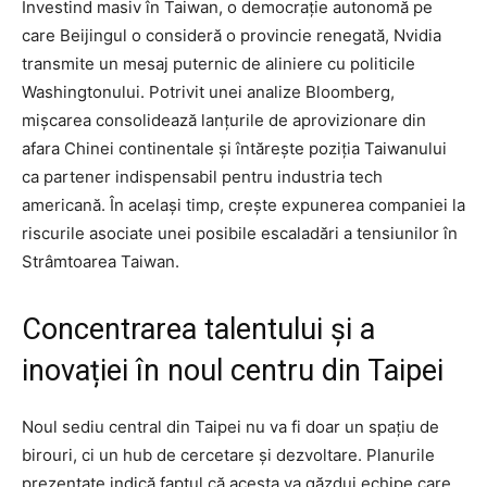
Investind masiv în Taiwan, o democrație autonomă pe
care Beijingul o consideră o provincie renegată, Nvidia
transmite un mesaj puternic de aliniere cu politicile
Washingtonului. Potrivit unei analize Bloomberg,
mișcarea consolidează lanțurile de aprovizionare din
afara Chinei continentale și întărește poziția Taiwanului
ca partener indispensabil pentru industria tech
americană. În același timp, crește expunerea companiei la
riscurile asociate unei posibile escaladări a tensiunilor în
Strâmtoarea Taiwan.
Concentrarea talentului și a
inovației în noul centru din Taipei
Noul sediu central din Taipei nu va fi doar un spațiu de
birouri, ci un hub de cercetare și dezvoltare. Planurile
prezentate indică faptul că acesta va găzdui echipe care