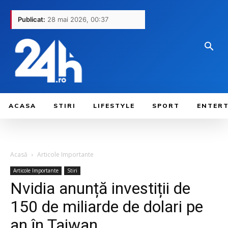
Publicat:
28 mai 2026, 00:37
ACASA
STIRI
LIFESTYLE
SPORT
ENTER
Acasă
Articole Importante
Articole Importante
Stiri
Nvidia anunță investiții de
150 de miliarde de dolari pe
an în Taiwan