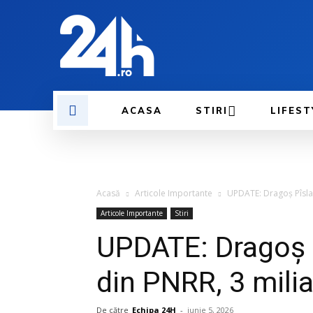
ACASA
STIRI
LIFEST
Acasă
Articole Importante
UPDATE: Dragoș Pîslar
Articole Importante
Stiri
UPDATE: Dragoș 
din PNRR, 3 milia
De către
Echipa 24H
-
iunie 5, 2026