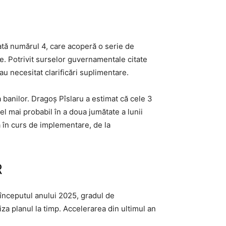
ată numărul 4, care acoperă o serie de
se. Potrivit surselor guvernamentale citate
u necesitat clarificări suplimentare.
banilor. Dragoș Pîslaru a estimat că cele 3
el mai probabil în a doua jumătate a lunii
ja în curs de implementare, de la
R
începutul anului 2025, gradul de
iza planul la timp. Accelerarea din ultimul an