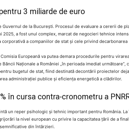
entru 3 miliarde de euro
e Guvernul de la București. Procesul de evaluare a cererii de pl
ului 2025, a fost unul complex, marcat de negocieri tehnice inten
orporativă a companiilor de stat și cele privind decarbonarea a
, Comisia Europeană va putea demara procedurile pentru virarea 
le Băncii Naționale a României „în perioada imediat următoare”, c
 pentru bugetul de stat, fiind destinată decontării proiectelor de
zarea administrației publice și eficiența energetică a clădirilor.
% în cursa contra-cronometru a PNR
ntă un reper psihologic și tehnic important pentru România. La 
jorări la nivel european cu privire la capacitatea țării de a final
emnificative din întârzieri.