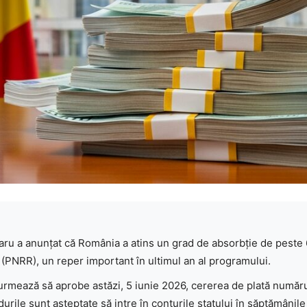
aru a anunțat că România a atins un grad de absorbție de peste 
 (PNRR), un reper important în ultimul an al programului.
rmează să aprobe astăzi, 5 iunie 2026, cererea de plată număr
urile sunt așteptate să intre în conturile statului în săptămânil