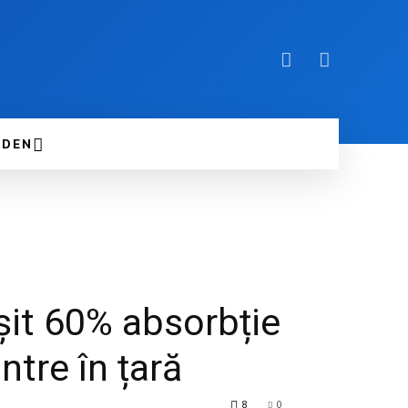
DEN
it 60% absorbție
ntre în țară
8
0