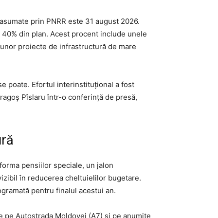
lor asumate prin PNRR este 31 august 2026.
pe 40% din plan. Acest procent include unele
a unor proiecte de infrastructură de mare
poate. Efortul interinstituțional a fost
ragoș Pîslaru într-o conferință de presă,
ură
orma pensiilor speciale, un jalon
izibil în reducerea cheltuielilor bugetare.
gramată pentru finalul acestui an.
rese pe Autostrada Moldovei (A7) și pe anumite