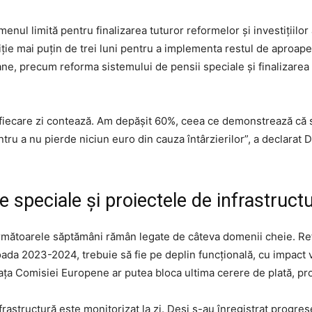
menul limită pentru finalizarea tuturor reformelor și investiții
ziție mai puțin de trei luni pentru a implementa restul de aproa
loane, precum reforma sistemului de pensii speciale și finalizare
 fiecare zi contează. Am depășit 60%, ceea ce demonstrează că se 
ru a nu pierde niciun euro din cauza întârzierilor”, a declarat D
e speciale și proiectele de infrastruct
rmătoarele săptămâni rămân legate de câteva domenii cheie. Ref
oada 2023-2024, trebuie să fie pe deplin funcțională, cu impact v
ața Comisiei Europene ar putea bloca ultima cerere de plată, pro
 infrastructură este monitorizat la zi. Deși s-au înregistrat prog