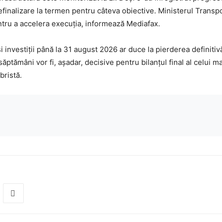
efinalizare la termen pentru câteva obiective. Ministerul Transpo
ntru a accelera execuția, informează Mediafax.
și investiții până la 31 august 2026 ar duce la pierderea definiti
tămâni vor fi, așadar, decisive pentru bilanțul final al celui 
bristă.