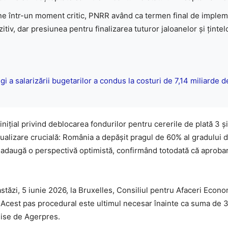
ne într-un moment critic, PNRR având ca termen final de imple
tiv, dar presiunea pentru finalizarea tuturor jaloanelor și țint
i a salarizării bugetarilor a condus la costuri de 7,14 miliarde de
țial privind deblocarea fondurilor pentru cererile de plată 3 și 4
ualizare crucială: România a depășit pragul de 60% al gradului d
 adaugă o perspectivă optimistă, confirmând totodată că aprobar
e astăzi, 5 iunie 2026, la Bruxelles, Consiliul pentru Afaceri Ec
. Acest pas procedural este ultimul necesar înainte ca suma de 3 
mise de Agerpres.