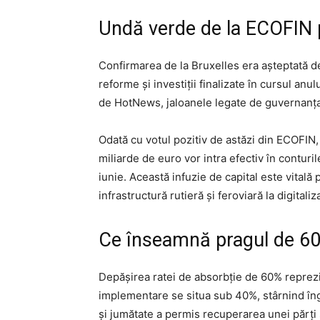
Undă verde de la ECOFIN p
Confirmarea de la Bruxelles era așteptată d
reforme și investiții finalizate în cursul an
de HotNews, jaloanele legate de guvernanța c
Odată cu votul pozitiv de astăzi din ECOFIN
miliarde de euro vor intra efectiv în conturi
iunie. Această infuzie de capital este vitală
infrastructură rutieră și feroviară la digitali
Ce înseamnă pragul de 60
Depășirea ratei de absorbție de 60% reprezi
implementare se situa sub 40%, stârnind îngri
și jumătate a permis recuperarea unei părți s