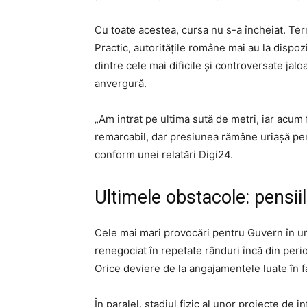
Cu toate acestea, cursa nu s-a încheiat. Ter
Practic, autoritățile române mai au la dispo
dintre cele mai dificile și controversate ja
anvergură.
„Am intrat pe ultima sută de metri, iar acum
remarcabil, dar presiunea rămâne uriașă pent
conform unei relatări Digi24.
Ultimele obstacole: pensiil
Cele mai mari provocări pentru Guvern în u
renegociat în repetate rânduri încă din peri
Orice deviere de la angajamentele luate în f
În paralel, stadiul fizic al unor proiecte de