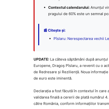
Contextul calendarului:
Anunțul vi
pragului de 60% este un semnal pozi
📰 Citește și:
Pîslaru: Nerespectarea vechii Leg
UPDATE:
La câteva săptămâni după anunțul ini
Europene, Dragoș Pîslaru, a revenit cu o act
de Redresare și Reziliență. Noua informație
de euro este iminentă.
Declarația a fost făcută în contextul în car
validarea finală a cererii de plată numărul 4
către România, conform informațiilor trans