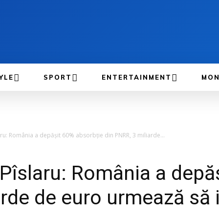
YLE
SPORT
ENTERTAINMENT
MON
u: România a depășit 60% absorbție din PNRR, 3 miliarde...
Pîslaru: România a depăș
rde de euro urmează să i