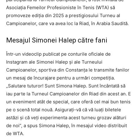
Asociația Femeilor Profesioniste în Tenis (WTA) să
promoveze ediția din 2025 a prestigiosului Turneu al
Campioanelor, care va avea loc la Riad, în Arabia Saudită.
Mesajul Simonei Halep către fani
Într-un videoclip publicat pe conturile oficiale de
Instagram ale Simonei Halep și ale Turneului
Campioanelor, sportiva din Constanța le transmite fanilor
un mesaj de încurajare pentru a urmări competiția.
„Salutare tuturor! Sunt Simona Halep. Sunt încântată să
iau parte la Turneul Campioanelor din Riad din acest an. E
un eveniment atât de special, care oferă cel mai bun tenis
pe o scenă total nouă. Asigurați-vă că vă luați biletele
astăzi și că veți experimenta acest turneu grozav alături
de noi”, a spus Simona Halep, în mesajul video distribuit
de WTA.