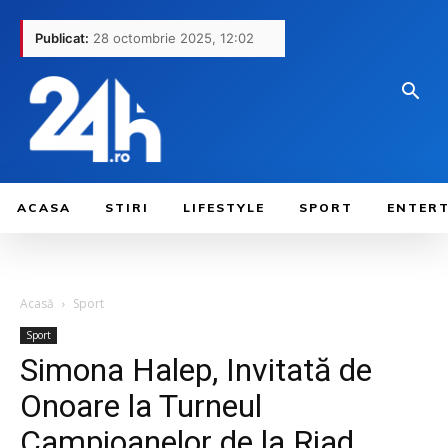
Publicat:
28 octombrie 2025, 12:02
ACASA
STIRI
LIFESTYLE
SPORT
ENTER
Acasă
Sport
Sport
Simona Halep, Invitată de
Onoare la Turneul
Campioanelor de la Riad