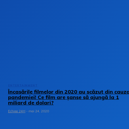
ENTERTAINMENT
Încasările filmelor din 2020 au scăzut din cauz
pandemiei! Ce film are șanse să ajungă la 1
miliard de dolari?
Echipa 24H
-
mai 24, 2020