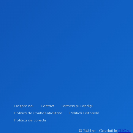
Stay on op - Ge the daily news in you
inbox
Despre noi
Contact
Termeni și Condiții
Politică de Confidențialitate
Politică Editorială
Politica de corecții
© 24H.ro - Gazduit la
THC.ro