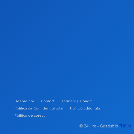
Stay on op - Ge the daily news in you
inbox
Despre noi
Contact
Termeni și Condiții
Politică de Confidențialitate
Politică Editorială
Politica de corecții
© 24H.ro - Gazduit la
THC.ro