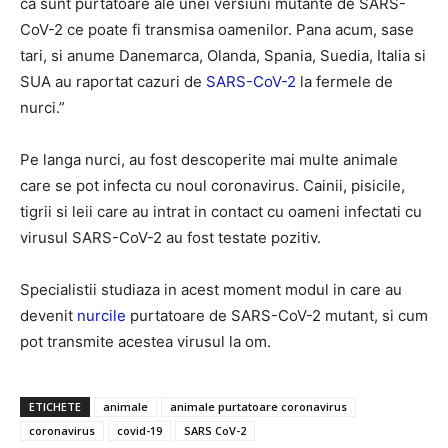
ca sunt purtatoare ale unei versiuni mutante de SARS-
CoV-2 ce poate fi transmisa oamenilor. Pana acum, sase
tari, si anume Danemarca, Olanda, Spania, Suedia, Italia si
SUA au raportat cazuri de
SARS-CoV-2
la fermele de
nurci.”
Pe langa nurci, au fost descoperite mai multe animale
care se pot infecta cu noul coronavirus. Cainii, pisicile,
tigrii si leii care au intrat in contact cu oameni infectati cu
virusul SARS-CoV-2 au fost testate pozitiv.
Specialistii studiaza in acest moment modul in care au
devenit
nurcile
purtatoare de SARS-CoV-2 mutant, si cum
pot transmite acestea virusul la om.
ETICHETE
animale
animale purtatoare coronavirus
coronavirus
covid-19
SARS CoV-2