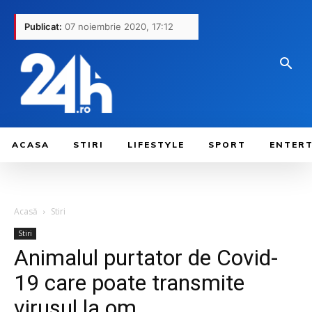
Publicat:
07 noiembrie 2020, 17:12
ACASA
STIRI
LIFESTYLE
SPORT
ENTER
Acasă
Stiri
Stiri
Animalul purtator de Covid-
19 care poate transmite
virusul la om