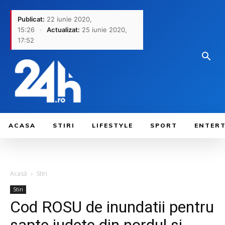
Publicat:
22 iunie 2020,
15:26
·
Actualizat:
25 iunie 2020,
17:52
ACASA
STIRI
LIFESTYLE
SPORT
ENTER
Acasă
Stiri
Stiri
Cod ROSU de inundatii pentru
sapte judete din nordul si