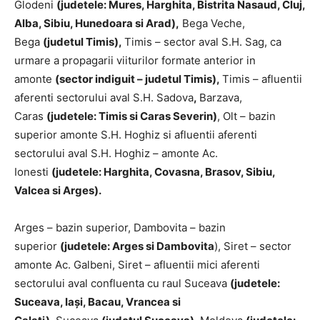
Glodeni
(judetele: Mures, Harghita, Bistrita Nasaud, Cluj,
Alba, Sibiu, Hunedoara si Arad),
Bega Veche,
Bega
(j
udetul Timis),
Timis – sector aval S.H. Sag, ca
urmare a propagarii viiturilor formate anterior in
amonte
(sector indiguit – judetul Timis),
Timis – afluentii
aferenti sectorului aval S.H. Sadova
,
Barzava,
Caras
(judetele: Timis si Caras Severin)
, Olt – bazin
superior amonte S.H. Hoghiz si afluentii aferenti
sectorului aval S.H. Hoghiz – amonte Ac.
Ionesti
(judetele: Harghita, Covasna, Brasov, Sibiu,
Valcea si Arges).
Arges – bazin superior, Dambovita – bazin
superior
(judetele: Arges si Dambovita
), Siret – sector
amonte Ac. Galbeni, Siret – afluentii mici aferenti
sectorului aval confluenta cu raul Suceava
(judetele:
Suceava, Iași, Bacau, Vrancea si