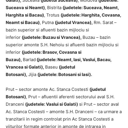
Galati),
Suceava
(judetul Suceava)
, Moldova
(judetele:
Suceava si Neamt)
, Bistrita
(judetele: Suceava, Neamt,
Harghita si Bacau)
, Trotus
(judetele: Harghita, Covasna,
Neamt si Bacau)
, Putna
(judetul Vrancea),
Rm. Sarat –
bazin superior si afluenti bazin mijlociu si
inferior
(judetele: Buzau si
Vrancea),
Buzau – bazin
superior amonte S.H. Nehoiu si afluenti bazin mijlociu si
inferior
(judetele: Brasov, Covasna si
Buzau),
Barlad
(judetele: Neamt, Iasi, Vaslui, Bacau,
Vrancea si Galati),
Baseu
(judetul
Botosani),
Jijia
(judetele: Botosani si Iasi).
Prut – sector amonte Ac. Stanca Costesti
(judetul
Botosani)
, Prut – afluentii aferenti sectorului aval S.H.
Dranceni
(judetele: Vaslui si Galati)
si Prut – sector aval
Ac. Stanca Costesti – amonte S.H. Dranceni – ca urmare a
tranzitarii in regim controlat prin Ac Stanca Costesti a
viiturilor formate anterior in amonte de intrarea in