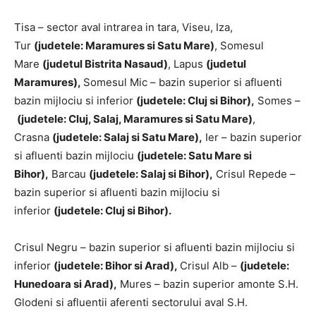
Tisa – sector aval intrarea in tara, Viseu, Iza,
Tur
(judetele: Maramures si Satu Mare)
, Somesul
Mare
(judetul Bistrita Nasaud)
, Lapus
(judetul
Maramures),
Somesul Mic – bazin superior si afluenti
bazin mijlociu si inferior
(judetele: Cluj si Bihor),
Somes –
(judetele: Cluj, Salaj, Maramures si Satu Mare)
,
Crasna
(
judetele: Salaj si Satu Mare),
Ier – bazin superior
si afluenti bazin mijlociu
(judetele: Satu Mare si
Bihor),
Barcau
(
judetele: Salaj si Bihor),
Crisul Repede –
bazin superior si afluenti bazin mijlociu si
inferior
(judetele: Cluj si Bihor).
Crisul Negru – bazin superior si afluenti bazin mijlociu si
inferior
(judetele: Bihor si Arad),
Crisul Alb –
(
judetele:
Hunedoara si Arad),
Mures – bazin superior amonte S.H.
Glodeni si afluentii aferenti sectorului aval S.H.