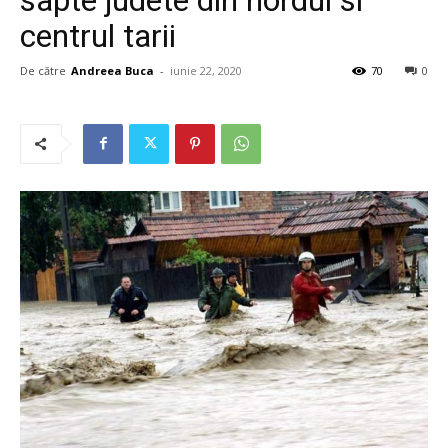
centrul tarii
De către
Andreea Buca
-
iunie 22, 2020
70
0