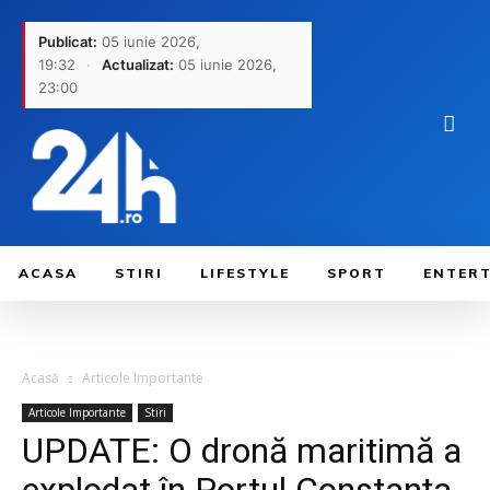
Publicat:
05 iunie 2026,
19:32
·
Actualizat:
05 iunie 2026,
23:00
ACASA
STIRI
LIFESTYLE
SPORT
ENTER
Acasă
Articole Importante
Articole Importante
Stiri
UPDATE: O dronă maritimă a
explodat în Portul Constanța.