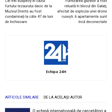
Cei trei suspecți în cazul
Furnizarea gazelor a fost
furtului tezaurului dacic de la
reluată în blocul din Galaţi,
Muzeul Drents au fost
afectat de explozia unei drone
condamnați la câte 47 de luni
ruseşti. 6 apartamente sunt
de închisoare.
încă deconectate
Echipa 24H
ARTICOLE SIMILARE
DE LA ACELAȘI AUTOR
O echipă internațională de cercetători a