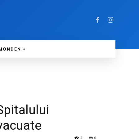
MONDEN
pitalului
vacuate
4
0