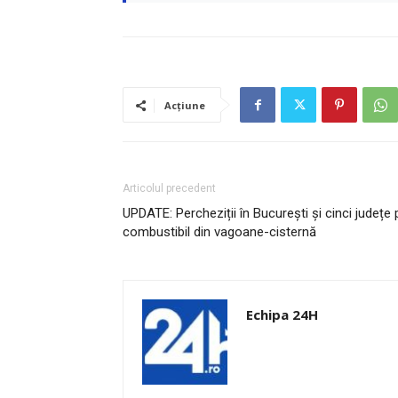
Acțiune
Articolul precedent
UPDATE: Percheziții în București și cinci județe 
combustibil din vagoane-cisternă
Echipa 24H