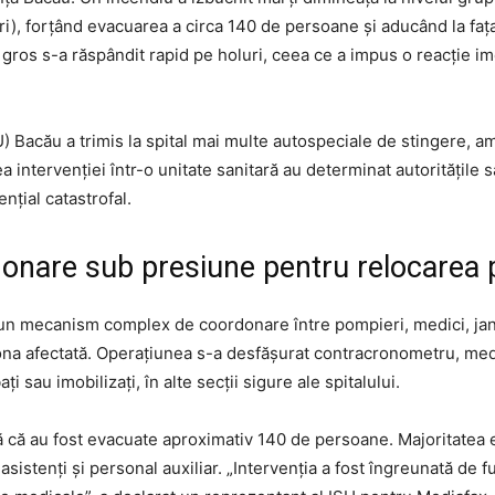
ri), forțând evacuarea a circa 140 de persoane și aducând la fa
l gros s-a răspândit rapid pe holuri, ceea ce a impus o reacție im
SU) Bacău a trimis la spital mai multe autospeciale de stingere
a intervenției într-o unitate sanitară au determinat autoritățile s
țial catastrofal.
donare sub presiune pentru relocarea p
un mecanism complex de coordonare între pompieri, medici, jandar
zona afectată. Operațiunea s-a desfășurat contracronometru, med
ți sau imobilizați, în alte secții sigure ale spitalului.
că au fost evacuate aproximativ 140 de persoane. Majoritatea e
, asistenți și personal auxiliar. „Intervenția a fost îngreunată d