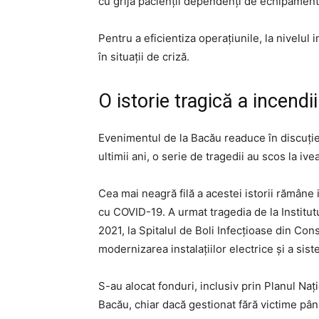
cu grijă pacienții dependenți de echipament
Pentru a eficientiza operațiunile, la nivelul
în situații de criză.
O istorie tragică a incendi
Evenimentul de la Bacău readuce în discuție 
ultimii ani, o serie de tragedii au scos la iv
Cea mai neagră filă a acestei istorii rămâne
cu COVID-19. A urmat tragedia de la Institutu
2021, la Spitalul de Boli Infecțioase din Co
modernizarea instalațiilor electrice și a sis
S-au alocat fonduri, inclusiv prin Planul Naț
Bacău, chiar dacă gestionat fără victime până