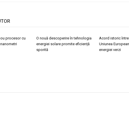
UTOR
 nou procesor cu
O nouă descoperire în tehnologia
Acord istoric într
 nanometri
energiei solare promite eficiență
Uniunea European
sporită
energiei verzi