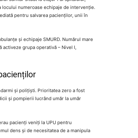
ța locului numeroase echipaje de intervenție.
ediată pentru salvarea pacienților, unii în
, ambulanțe și echipaje SMURD. Numărul mare
ă activeze grupa operativă – Nivel I,
acienților
mi și polițiști. Prioritatea zero a fost
icii și pompierii lucrând umăr la umăr
rau pacienți veniți la UPU pentru
e fumul dens și de necesitatea de a manipula