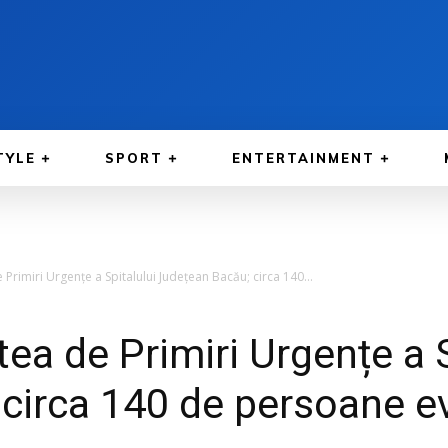
TYLE
SPORT
ENTERTAINMENT
 Primiri Urgențe a Spitalului Județean Bacău; circa 140...
tea de Primiri Urgențe a S
 circa 140 de persoane e