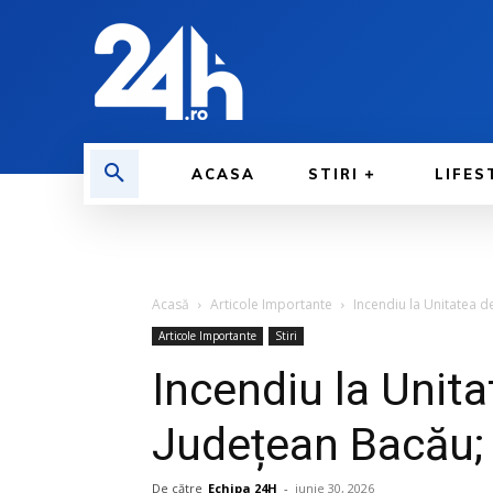
ACASA
STIRI
LIFES
Acasă
Articole Importante
Incendiu la Unitatea de
Articole Importante
Stiri
Incendiu la Unita
Județean Bacău;
De către
Echipa 24H
-
iunie 30, 2026