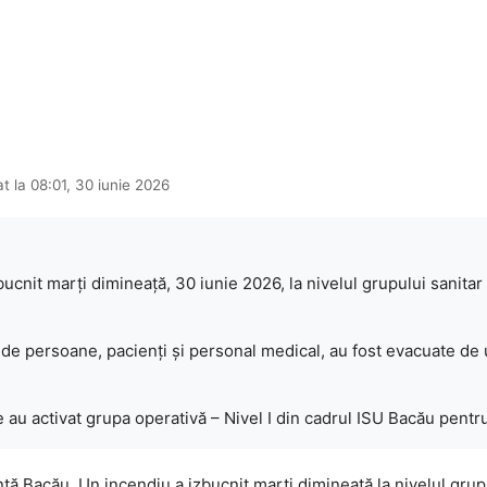
at la 08:01, 30 iunie 2026
ucnit marți dimineață, 30 iunie 2026, la nivelul grupului sanitar si
de persoane, pacienți și personal medical, au fost evacuate de
e au activat grupa operativă – Nivel I din cadrul ISU Bacău pentru 
 Bacău. Un incendiu a izbucnit marți dimineață la nivelul grupului