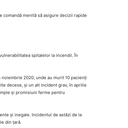
ă de comandă menită să asigure decizii rapide
erabilitatea spitalelor la incendii. În
in noiembrie 2020, unde au murit 10 pacienți
e decese, și un alt incident grav, în aprilie
 ample și promisiuni ferme pentru
nte și inegale. Incidentul de astăzi de la
e din țară.