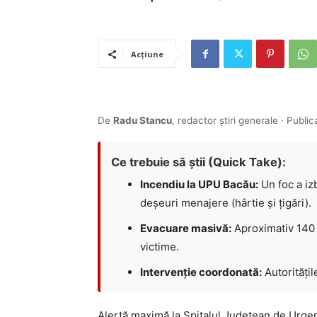
Acțiune
De
Radu Stancu
, redactor știri generale · Public
Ce trebuie să știi (Quick Take):
Incendiu la UPU Bacău:
Un foc a izb
deșeuri menajere (hârtie și țigări).
Evacuare masivă:
Aproximativ 140 
victime.
Intervenție coordonată:
Autoritățil
Alertă maximă la Spitalul Județean de Urgență