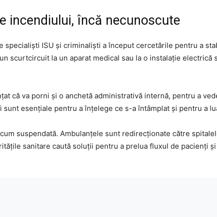
e incendiului, încă necunoscute
specialiști ISU și criminaliști a început cercetările pentru a stab
 un scurtcircuit la un aparat medical sau la o instalație electrică 
at că va porni și o anchetă administrativă internă, pentru a ve
i sunt esențiale pentru a înțelege ce s-a întâmplat și pentru a l
 acum suspendată. Ambulanțele sunt redirecționate către spitalele
itățile sanitare caută soluții pentru a prelua fluxul de pacienți ș