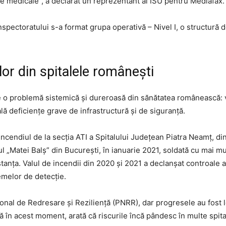
e medicale”, a declarat un reprezentant al ISU pentru Mediafax.
 inspectoratului s-a format grupa operativă – Nivel I, o structur
ilor din spitalele românești
o problemă sistemică și dureroasă din sănătatea românească: vuln
eală deficiențe grave de infrastructură și de siguranță.
 incendiul de la secția ATI a Spitalului Județean Piatra Neamț, d
l „Matei Balș” din București, în ianuarie 2021, soldată cu mai mult
nstanța. Valul de incendii din 2020 și 2021 a declanșat controale
temelor de detecție.
ional de Redresare și Reziliență (PNRR), dar progresele au fost le
 în acest moment, arată că riscurile încă pândesc în multe spital