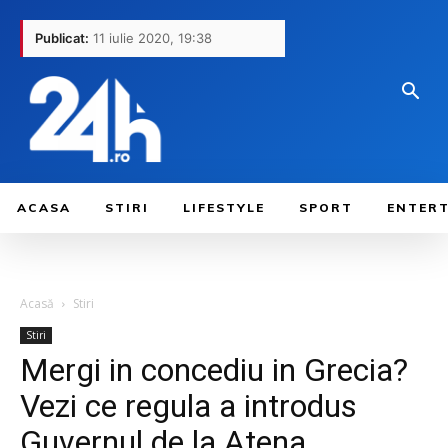
Publicat:
11 iulie 2020, 19:38
ACASA
STIRI
LIFESTYLE
SPORT
ENTER
Acasă
Stiri
Stiri
Mergi in concediu in Grecia?
Vezi ce regula a introdus
Guvernul de la Atena