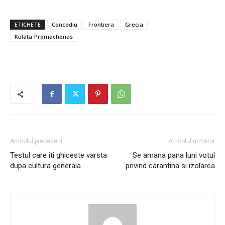
ETICHETE
Concediu
Frontiera
Grecia
Kulata-Promachonas
Articolul precedent
Articolul următor
Testul care iti ghiceste varsta
Se amana pana luni votul
dupa cultura generala
privind carantina si izolarea