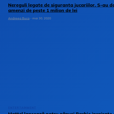
Nereguli legate de siguranta jucariilor. S-au d
amenzi de peste 1 milion de lei
Andreea Buca
-
mai 30, 2020
ENTERTAINMENT
Mattel lansează patru păpuși Barbie inspirate 