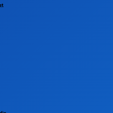
at
din