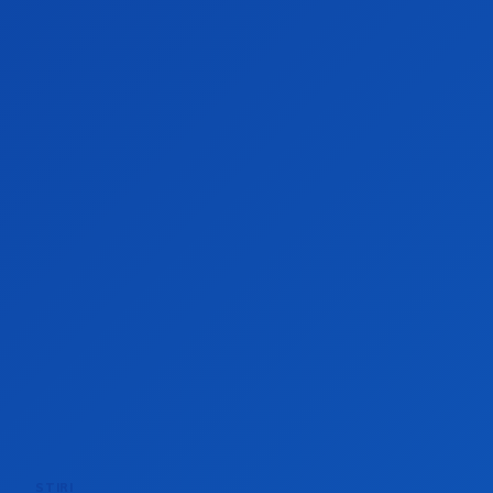
jucarii
STIRI