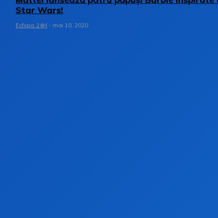
Star Wars!
Echipa 24H
-
mai 10, 2020
Stay on op - Ge the daily news in your
inbox