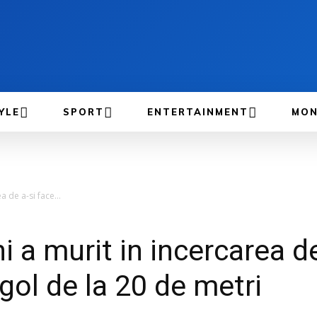
YLE
SPORT
ENTERTAINMENT
MON
a de a-si face...
i a murit in incercarea d
 gol de la 20 de metri