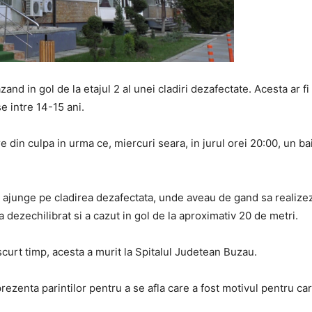
and in gol de la etajul 2 al unei cladiri dezafectate. Acesta ar fi 
e intre 14-15 ani.
 din culpa in urma ce, miercuri seara, in jurul orei 20:00, un baia
ajunge pe cladirea dezafectata, unde aveau de gand sa realizeze c
a dezechilibrat si a cazut in gol de la aproximativ 20 de metri.
 scurt timp, acesta a murit la Spitalul Judetean Buzau.
prezenta parintilor pentru a se afla care a fost motivul pentru car