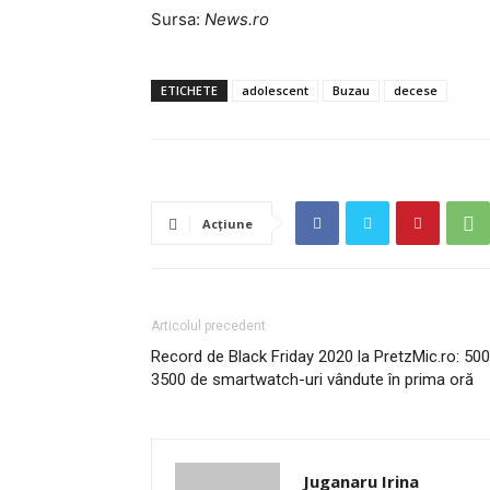
Sursa:
News.ro
ETICHETE
adolescent
Buzau
decese
Acțiune
Articolul precedent
Record de Black Friday 2020 la PretzMic.ro: 50
3500 de smartwatch-uri vândute în prima oră
Juganaru Irina