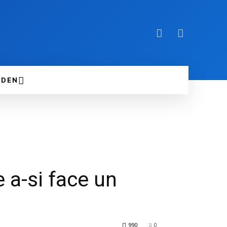
DEN
e a-si face un
990
0