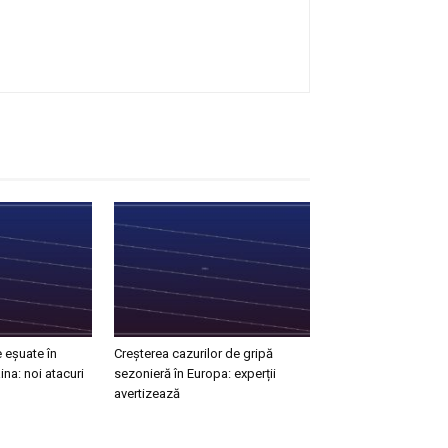
 eșuate în
Creșterea cazurilor de gripă
ina: noi atacuri
sezonieră în Europa: experții
avertizează