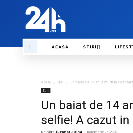
ACASA
STIRI
LIFEST
Acasă
Stiri
Un baiat de 14 ani a murit in incercare
Stiri
Un baiat de 14 an
selfie! A cazut in
De către
Juganaru Irina
-
noiembrie 26, 2020