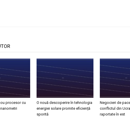
UTOR
 nou procesor cu
O nouă descoperire în tehnologia
Negocieri de pace
 nanometri
energiei solare promite eficiență
conflictul din Ucra
sporită
raportate în est