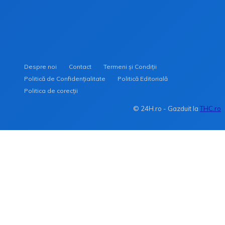
Cum să îți construiești un fond de urgență în 2026
Despre noi
Contact
Termeni și Condiții
Politică de Confidențialitate
Politică Editorială
Politica de corecții
© 24H.ro - Gazduit la
THC.ro