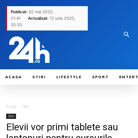
Publicat:
02 mai 2020,
21:41
·
Actualizat:
12 iulie 2020,
20:33
ACASA
STIRI
LIFESTYLE
SPORT
ENTER
Acasă
Stiri
Stiri
Elevii vor primi tablete sau
laptopuri pentru cursurile