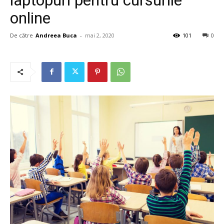
online
De către
Andreea Buca
-
mai 2, 2020
101
0