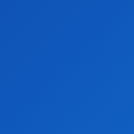
o altă cântăreață a acestuia.
Nici trupa artistei nu se află într-o condiție mai bună. Datorită
faptului ca încă nu le este foarte clar programul lui Theo și perioada
în care aceștia vor avea cântări, trupa este nevoită să caute o altă
artistă.
După ce a făcut parte din serialul Clanul și a devenit om de
televiziune, Boier Bibescu nu o mai lasă pe artistă să mai cânte la
nunți sau să interpreteze manele. Totuși pare a fii un pretext dat până
își vor da seama cum să gestioneze situația.
Articolul precedent
Cristiano Ronaldo, forțat să plece de la
Manchester United