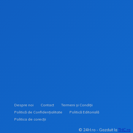
Scandalul anului: Harry Styles și Olivia Wilde,
despărțiți după un scandal de infidelitate
Afacere secretă: O vedetă de la Hollywood prinsă în
mijlocul unui scandal de infidelitate
Scandal la Cupa Mondială 2026! Ruben Dias și-ar fi
înșelat iubita cu o actriță de la Hollywood
Despre noi
Contact
Termeni și Condiții
Politică de Confidențialitate
Politică Editorială
Politica de corecții
© 24H.ro - Gazduit la
THC.ro