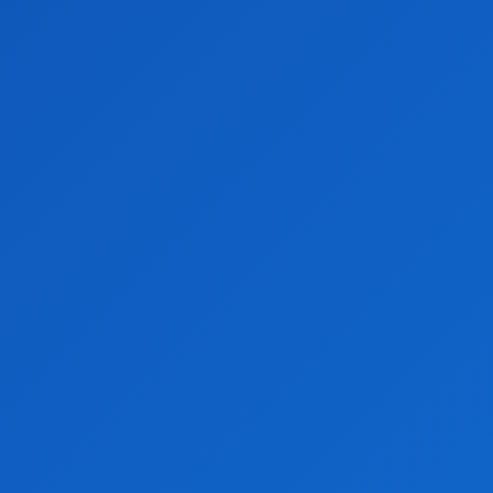
Articolul următor
Antonov 225 | S-a confirmat reconstruirea celui
mai mare avion din lume.
Echipa 24H
ARTICOLE SIMILARE
DE LA ACELAȘI AUTOR
O nouă aventură amoroasă în peisajul Hollywood-
ului: cine sunt protagoniștii?
Divorțul surprinzător dintre starul de cinema și
partenerul său de lungă durată