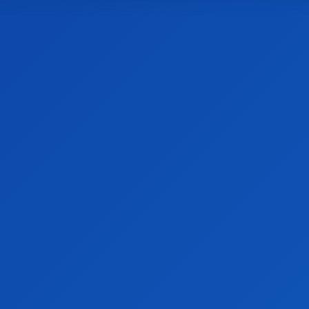
Acasă
Monden
Theo Rose e însărcinată!!
Monden
Theo Rose e însărcinată!!
De către
Echipa 24H
-
noiembrie 15, 2022
0
105
Theo Rose e însărcinată! La doar câteva luni de la despărțirea de
Alex Leonte, Theo Rose s-ar afla în primul trimestru de sarcină.
Artista Theo Rose, împreună cu regizorul serialului Clanul, Anghel