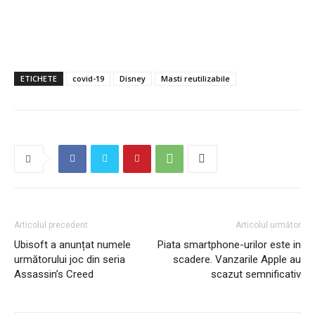
ETICHETE
covid-19
Disney
Masti reutilizabile
Articolul precedent
Articolul următor
Ubisoft a anunțat numele
Piata smartphone-urilor este in
următorului joc din seria
scadere. Vanzarile Apple au
Assassin’s Creed
scazut semnificativ