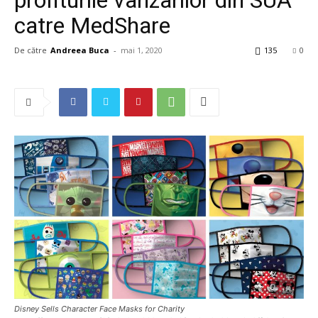
catre MedShare
De către
Andreea Buca
-
mai 1, 2020
135
0
Disney Sells Character Face Masks for Charity