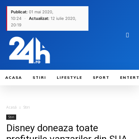
Publicat:
01 mai 2020,
10:24
·
Actualizat:
12 iulie 2020,
20:19
ACASA
STIRI
LIFESTYLE
SPORT
ENTER
Acasă
Stiri
Stiri
Disney doneaza toate
profiturile vanzarilor din SUA