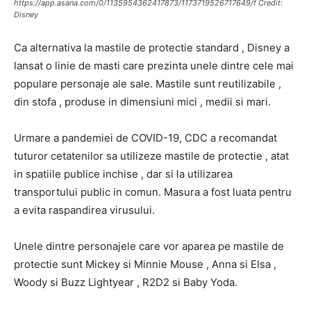
https://app.asana.com/0/1135954362417873/1173719526717649/f Credit:
Disney
Ca alternativa la mastile de protectie standard , Disney a
lansat o linie de masti care prezinta unele dintre cele mai
populare personaje ale sale. Mastile sunt reutilizabile ,
din stofa , produse in dimensiuni mici , medii si mari.
Urmare a pandemiei de COVID-19, CDC a recomandat
tuturor cetatenilor sa utilizeze mastile de protectie , atat
in spatiile publice inchise , dar si la utilizarea
transportului public in comun. Masura a fost luata pentru
a evita raspandirea virusului.
Unele dintre personajele care vor aparea pe mastile de
protectie sunt Mickey si Minnie Mouse , Anna si Elsa ,
Woody si Buzz Lightyear , R2D2 si Baby Yoda.