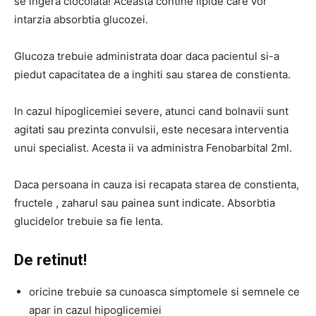
se ingera ciocolata! Aceasta contine lipide care vor
intarzia absorbtia glucozei.
Glucoza trebuie administrata doar daca pacientul si-a
piedut capacitatea de a inghiti sau starea de constienta.
In cazul hipoglicemiei severe, atunci cand bolnavii sunt
agitati sau prezinta convulsii, este necesara interventia
unui specialist. Acesta ii va administra Fenobarbital 2ml.
Daca persoana in cauza isi recapata starea de constienta,
fructele , zaharul sau painea sunt indicate. Absorbtia
glucidelor trebuie sa fie lenta.
De retinut!
oricine trebuie sa cunoasca simptomele si semnele ce
apar in cazul hipoglicemiei