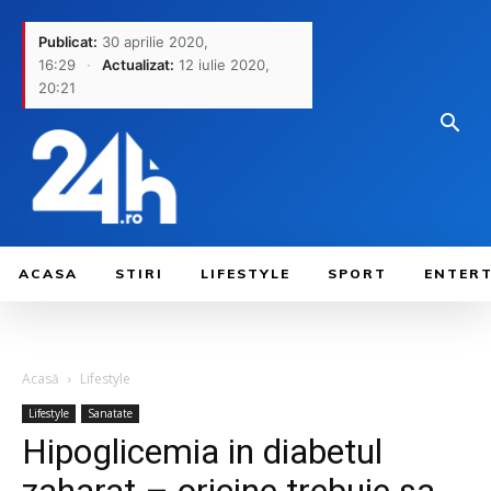
Publicat:
30 aprilie 2020,
16:29
·
Actualizat:
12 iulie 2020,
20:21
ACASA
STIRI
LIFESTYLE
SPORT
ENTER
Acasă
Lifestyle
Lifestyle
Sanatate
Hipoglicemia in diabetul
zaharat – oricine trebuie sa