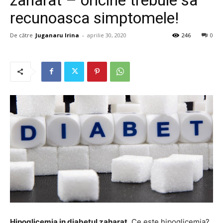
recunoasca simptomele!
De către
Juganaru Irina
-
aprilie 30, 2020
246
0
Hipoglicemia in diabetul zaharat
. Ce este hipoglicemia?