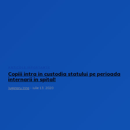
ARTICOLE IMPORTANTE
Copiii intra in custodia statului pe perioada
internarii in spital!
Juganaru Irina
-
iulie 13, 2020