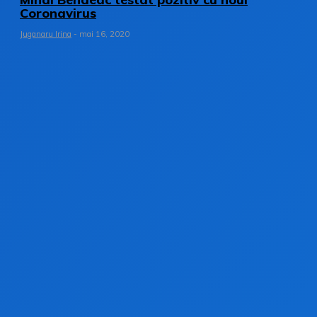
Coronavirus
Juganaru Irina
-
mai 16, 2020
1
2
3
Pagina 1 din 3
Stay on op - Ge the daily news in you
inbox