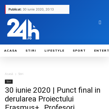
Publicat:
30 iunie 2020, 20:13
ACASA
STIRI
LIFESTYLE
SPORT
ENTER
Acasă
Stiri
Stiri
30 iunie 2020 | Punct final in
derularea Proiectului
Erasmus+ ,,Profesori