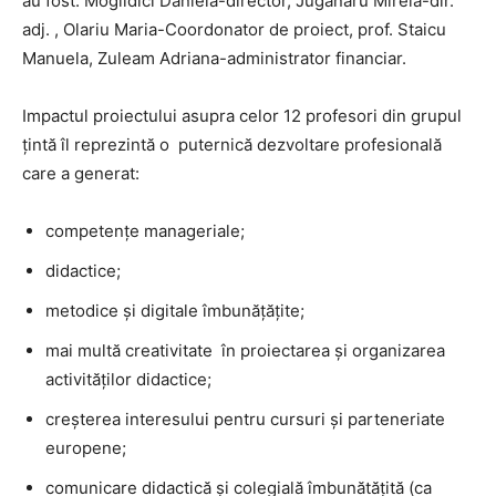
au fost: Mogildici Daniela-director, Juganaru Mirela-dir.
adj. , Olariu Maria-Coordonator de proiect, prof. Staicu
Manuela, Zuleam Adriana-administrator financiar.
Impactul proiectului asupra celor 12 profesori din grupul
țintă îl reprezintă o puternică dezvoltare profesională
care a generat:
competențe manageriale;
didactice;
metodice și digitale îmbunățățite;
mai multă creativitate în proiectarea și organizarea
activităților didactice;
creșterea interesului pentru cursuri și parteneriate
europene;
comunicare didactică și colegială îmbunătățită (ca