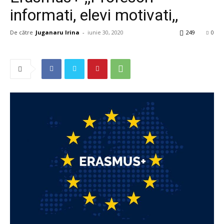
informati, elevi motivati,,
De către
Juganaru Irina
-
iunie 30, 2020
249
0