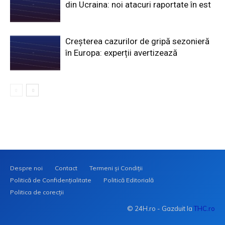
din Ucraina: noi atacuri raportate în est
Creșterea cazurilor de gripă sezonieră
în Europa: experții avertizează
Despre noi
Contact
Termeni și Condiții
Politică de Confidențialitate
Politică Editorială
Politica de corecții
© 24H.ro - Gazduit la
THC.ro