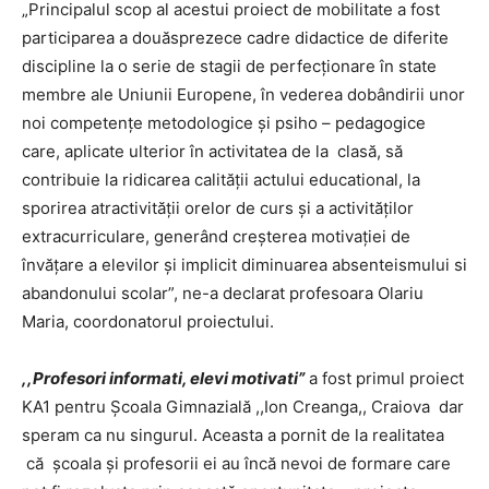
„Principalul scop al acestui proiect de mobilitate a fost
participarea a douăsprezece cadre didactice de diferite
discipline la o serie de stagii de perfecționare în state
membre ale Uniunii Europene, în vederea dobândirii unor
noi competențe metodologice și psiho – pedagogice
care, aplicate ulterior în activitatea de la clasă, să
contribuie la ridicarea calității actului educational, la
sporirea atractivității orelor de curs și a activităților
extracurriculare, generând creșterea motivației de
învățare a elevilor și implicit diminuarea absenteismului si
abandonului scolar”, ne-a declarat profesoara Olariu
Maria, coordonatorul proiectului.
,,Profesori informati, elevi motivati”
a fost primul proiect
KA1 pentru Școala Gimnazială ,,Ion Creanga,, Craiova dar
speram ca nu singurul. Aceasta a pornit de la realitatea
că școala și profesorii ei au încă nevoi de formare care